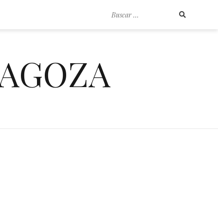
Buscar
por:
RAGOZA
e