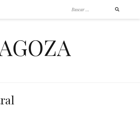
Buscar
por:
RAGOZA
ral