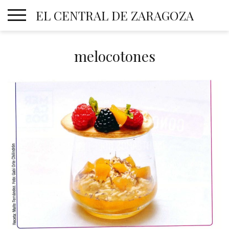
Skip
EL CENTRAL DE ZARAGOZA
to
content
melocotones