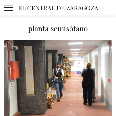
Skip
EL CENTRAL DE ZARAGOZA
to
content
planta semisótano