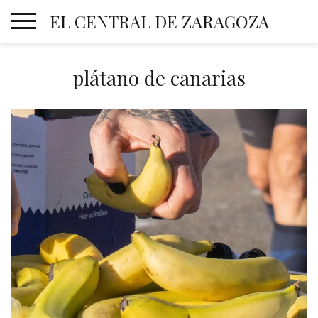
Skip
EL CENTRAL DE ZARAGOZA
to
content
plátano de canarias