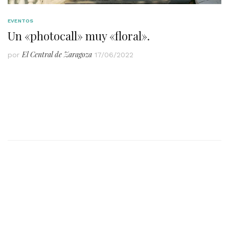
EVENTOS
Un «photocall» muy «floral».
El Central de Zaragoza
por
17/06/2022