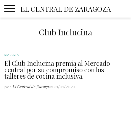
Skip
EL CENTRAL DE ZARAGOZA
to
content
Club Inclucina
DÍA A DÍA
El Club Inclucina premia al Mercado
central por su compromiso con los
talleres de cocina inclusiva.
El Central de Zaragoza
por
31/01/2023