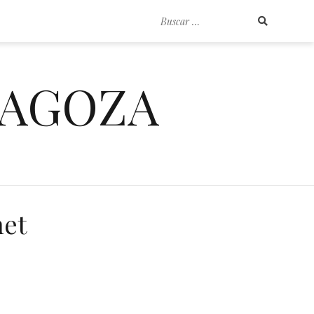
Buscar
por:
RAGOZA
net