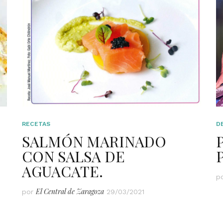
RECETAS
D
SALMÓN MARINADO
CON SALSA DE
P
AGUACATE.
p
El Central de Zaragoza
por
29/03/2021