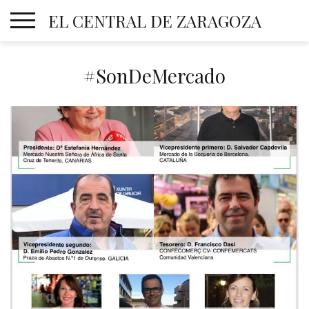
Skip
EL CENTRAL DE ZARAGOZA
to
content
#SonDeMercado