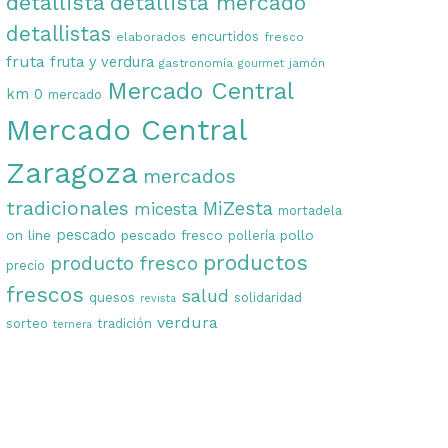
detallista
detallista mercado
detallistas
encurtidos
elaborados
fresco
fruta
fruta y verdura
gastronomía
jamón
gourmet
Mercado Central
km 0
mercado
Mercado Central
Zaragoza
mercados
tradicionales
MiZesta
micesta
mortadela
on line
pescado
pescado fresco
pollo
pollería
productos
producto fresco
precio
frescos
salud
quesos
solidaridad
revista
verdura
sorteo
tradición
ternera