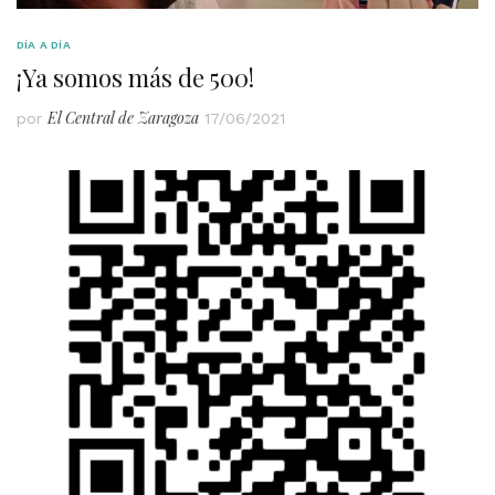
DÍA A DÍA
¡Ya somos más de 500!
El Central de Zaragoza
por
17/06/2021