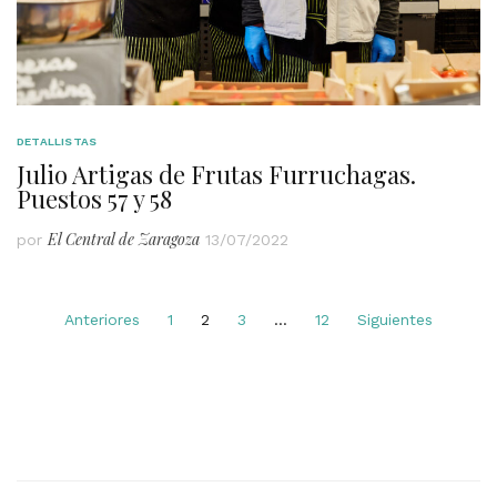
DETALLISTAS
Julio Artigas de Frutas Furruchagas.
Puestos 57 y 58
El Central de Zaragoza
por
13/07/2022
Navegación
Anteriores
1
2
3
…
12
Siguientes
de
entradas