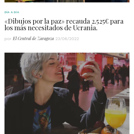
DÍA A DÍA
«Dibujos por la paz» recauda 2.525€ para
los más necesitados de Ucrania.
El Central de Zaragoza
por
23/06/2022