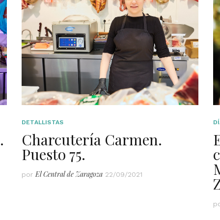
DETALLISTAS
DÍ
.
Charcutería Carmen.
Puesto 75.
c
El Central de Zaragoza
por
22/09/2021
p