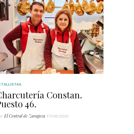
ETALLISTAS
Charcutería Constan.
uesto 46.
El Central de Zaragoza
or
17/06/2021