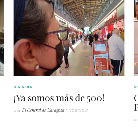
DÍA A DÍA
D
¡Ya somos más de 500!
P
El Central de Zaragoza
por
17/06/2021
p