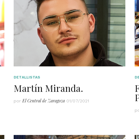
DETALLISTAS
D
Martín Miranda.
F
P
El Central de Zaragoza
por
01/07/2021
p