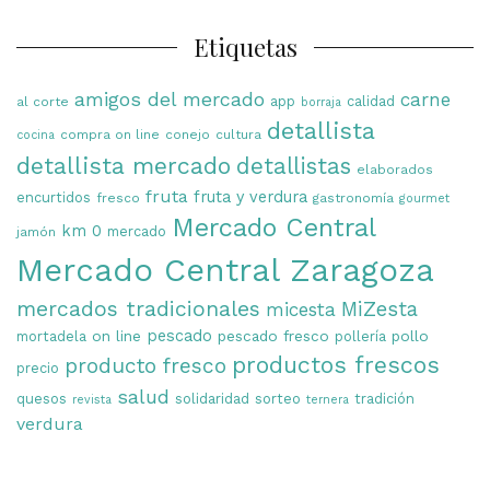
Etiquetas
amigos del mercado
carne
app
calidad
al corte
borraja
detallista
compra on line
conejo
cultura
cocina
detallista mercado
detallistas
elaborados
fruta
fruta y verdura
encurtidos
fresco
gastronomía
gourmet
Mercado Central
km 0
mercado
jamón
Mercado Central Zaragoza
mercados tradicionales
MiZesta
micesta
on line
pescado
pescado fresco
pollo
mortadela
pollería
productos frescos
producto fresco
precio
salud
quesos
solidaridad
sorteo
tradición
revista
ternera
verdura