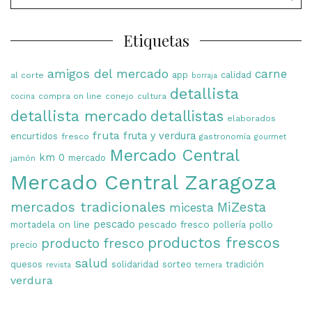
por:
Etiquetas
amigos del mercado
carne
app
calidad
al corte
borraja
detallista
compra on line
conejo
cultura
cocina
detallista mercado
detallistas
elaborados
fruta
fruta y verdura
encurtidos
fresco
gastronomía
gourmet
Mercado Central
km 0
mercado
jamón
Mercado Central Zaragoza
mercados tradicionales
MiZesta
micesta
on line
pescado
pescado fresco
pollo
mortadela
pollería
productos frescos
producto fresco
precio
salud
quesos
solidaridad
sorteo
tradición
revista
ternera
verdura