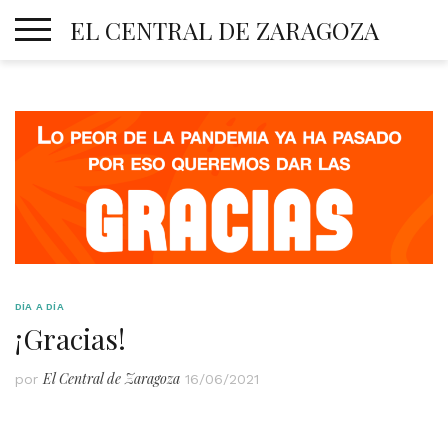
Skip
EL CENTRAL DE ZARAGOZA
to
content
DÍA A DÍA
¡Gracias!
El Central de Zaragoza
por
16/06/2021