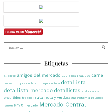
Buscar
por:
Etiquetas
amigos del mercado
carne
app
calidad
al corte
borraja
detallista
compra on line
conejo
cultura
cocina
detallista mercado
detallistas
elaborados
fruta
fruta y verdura
encurtidos
fresco
gastronomía
gourmet
Mercado Central
km 0
mercado
jamón