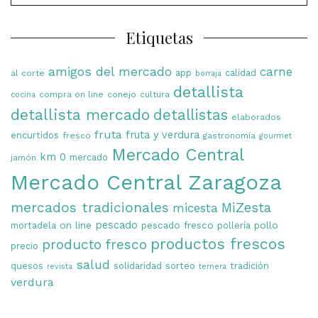
por:
Etiquetas
amigos del mercado
carne
app
calidad
al corte
borraja
detallista
compra on line
conejo
cultura
cocina
detallista mercado
detallistas
elaborados
fruta
fruta y verdura
encurtidos
fresco
gastronomía
gourmet
Mercado Central
km 0
mercado
jamón
Mercado Central Zaragoza
mercados tradicionales
MiZesta
micesta
on line
pescado
pescado fresco
pollo
mortadela
pollería
productos frescos
producto fresco
precio
salud
quesos
solidaridad
sorteo
tradición
revista
ternera
verdura