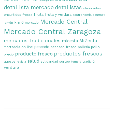
compra on line
conejo
cultura
cocina
detallista mercado
detallistas
elaborados
fruta
fruta y verdura
encurtidos
fresco
gastronomía
gourmet
Mercado Central
km 0
mercado
jamón
Mercado Central Zaragoza
mercados tradicionales
MiZesta
micesta
on line
pescado
pescado fresco
pollo
mortadela
pollería
productos frescos
producto fresco
precio
salud
quesos
solidaridad
sorteo
tradición
revista
ternera
verdura