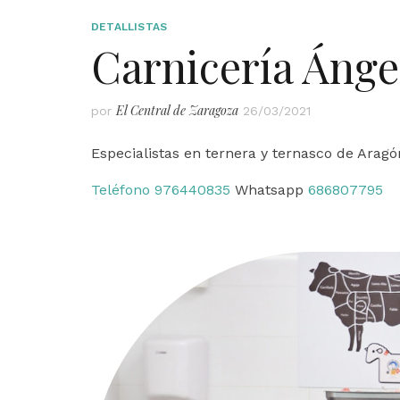
DETALLISTAS
Carnicería Ángel
El Central de Zaragoza
por
26/03/2021
Especialistas en ternera y ternasco de Aragó
Teléfono 976440835
Whatsapp
686807795