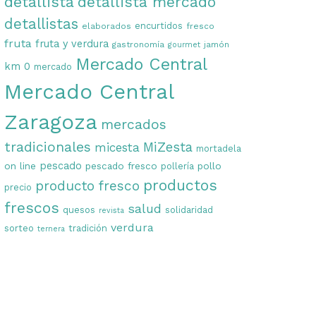
detallista
detallista mercado
detallistas
encurtidos
elaborados
fresco
fruta
fruta y verdura
gastronomía
jamón
gourmet
Mercado Central
km 0
mercado
Mercado Central
Zaragoza
mercados
tradicionales
MiZesta
micesta
mortadela
on line
pescado
pescado fresco
pollo
pollería
productos
producto fresco
precio
frescos
salud
quesos
solidaridad
revista
verdura
sorteo
tradición
ternera