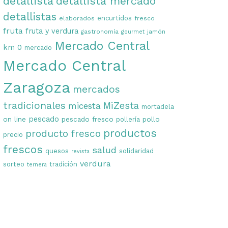
detallista
detallista mercado
detallistas
encurtidos
elaborados
fresco
fruta
fruta y verdura
gastronomía
jamón
gourmet
Mercado Central
km 0
mercado
Mercado Central
Zaragoza
mercados
tradicionales
MiZesta
micesta
mortadela
on line
pescado
pescado fresco
pollo
pollería
productos
producto fresco
precio
frescos
salud
quesos
solidaridad
revista
verdura
sorteo
tradición
ternera