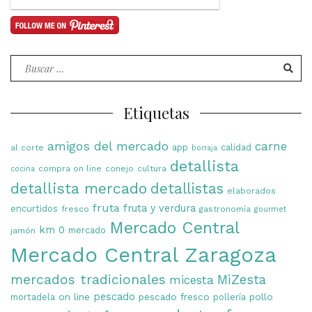
Buscar
por:
Etiquetas
amigos del mercado
carne
app
calidad
al corte
borraja
detallista
compra on line
conejo
cultura
cocina
detallista mercado
detallistas
elaborados
fruta
fruta y verdura
encurtidos
fresco
gastronomía
gourmet
Mercado Central
km 0
mercado
jamón
Mercado Central Zaragoza
mercados tradicionales
MiZesta
micesta
on line
pescado
pescado fresco
pollo
mortadela
pollería