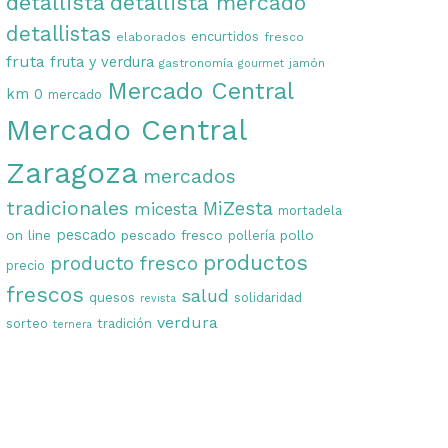
detallista
detallista mercado
detallistas
encurtidos
elaborados
fresco
fruta
fruta y verdura
gastronomía
jamón
gourmet
Mercado Central
km 0
mercado
Mercado Central
Zaragoza
mercados
tradicionales
MiZesta
micesta
mortadela
on line
pescado
pescado fresco
pollo
pollería
productos
producto fresco
precio
frescos
salud
quesos
solidaridad
revista
verdura
sorteo
tradición
ternera