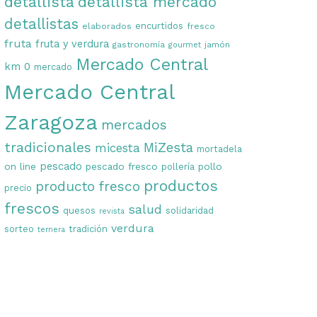
detallista
detallista mercado
detallistas
encurtidos
elaborados
fresco
fruta
fruta y verdura
gastronomía
jamón
gourmet
Mercado Central
km 0
mercado
Mercado Central
Zaragoza
mercados
tradicionales
MiZesta
micesta
mortadela
on line
pescado
pescado fresco
pollo
pollería
productos
producto fresco
precio
frescos
salud
quesos
solidaridad
revista
verdura
sorteo
tradición
ternera