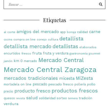
Buscar
por:
Etiquetas
amigos del mercado
carne
app
calidad
al corte
borraja
detallista
compra on line
conejo
cultura
cocina
detallista mercado
detallistas
elaborados
fruta
fruta y verdura
encurtidos
fresco
gastronomía
gourmet
Mercado Central
km 0
mercado
jamón
Mercado Central Zaragoza
mercados tradicionales
MiZesta
micesta
on line
pescado
pescado fresco
pollo
mortadela
pollería
productos frescos
producto fresco
precio
salud
quesos
solidaridad
sorteo
tradición
revista
ternera
verdura