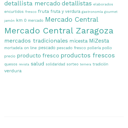
detallista mercado
detallistas
elaborados
fruta
fruta y verdura
encurtidos
fresco
gastronomía
gourmet
Mercado Central
km 0
mercado
jamón
Mercado Central Zaragoza
mercados tradicionales
MiZesta
micesta
on line
pescado
pescado fresco
pollo
mortadela
pollería
productos frescos
producto fresco
precio
salud
quesos
solidaridad
sorteo
tradición
revista
ternera
verdura