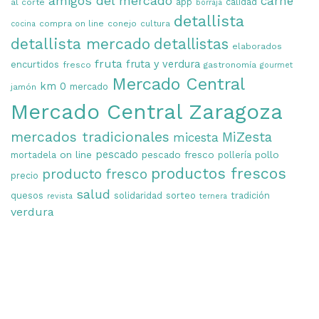
amigos del mercado
carne
app
calidad
al corte
borraja
detallista
compra on line
conejo
cultura
cocina
detallista mercado
detallistas
elaborados
fruta
fruta y verdura
encurtidos
fresco
gastronomía
gourmet
Mercado Central
km 0
mercado
jamón
Mercado Central Zaragoza
mercados tradicionales
MiZesta
micesta
on line
pescado
pescado fresco
pollo
mortadela
pollería
productos frescos
producto fresco
precio
salud
quesos
solidaridad
sorteo
tradición
revista
ternera
verdura