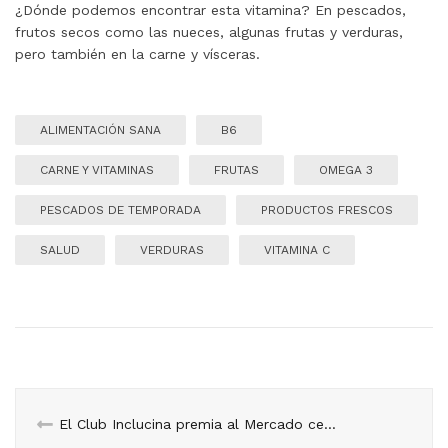
¿Dónde podemos encontrar esta vitamina? En pescados,
frutos secos como las nueces, algunas frutas y verduras,
pero también en la carne y vísceras.
ALIMENTACIÓN SANA
B6
CARNE Y VITAMINAS
FRUTAS
OMEGA 3
PESCADOS DE TEMPORADA
PRODUCTOS FRESCOS
SALUD
VERDURAS
VITAMINA C
El Club Inclucina premia al Mercado central por su compromiso con los talleres de cocina inclusiva.