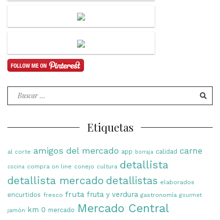
Buscar
por:
Etiquetas
amigos del mercado
carne
app
calidad
al corte
borraja
detallista
compra on line
conejo
cultura
cocina
detallista mercado
detallistas
elaborados
fruta
fruta y verdura
encurtidos
fresco
gastronomía
gourmet
Mercado Central
km 0
mercado
jamón