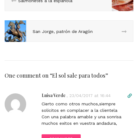
Salmonetes a la española
San Jorge, patrón de Aragón
One comment on “
El sol sale para todos
”
Luisa Verde
D
,
23/04/2017 at 16:44
i
Cierto como otros muchos,siempre
r
solicitos en complacer a la clientela
e
Con una palabra amable y una sonrisa
c
muchos exitos en vuestra andadura,
t
l