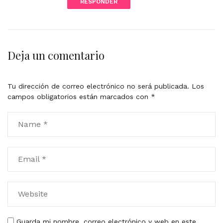
RESPONDER
i
n
k
t
o
Deja un comentario
c
o
m
Tu dirección de correo electrónico no será publicada.
Los
m
campos obligatorios están marcados con
*
e
n
t
Guarda mi nombre, correo electrónico y web en este