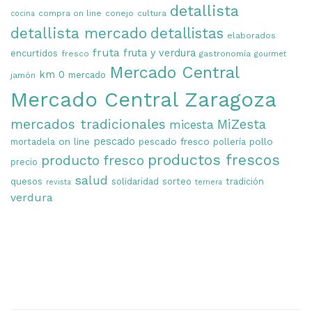
detallista
compra on line
conejo
cultura
cocina
detallista mercado
detallistas
elaborados
fruta
fruta y verdura
encurtidos
fresco
gastronomía
gourmet
Mercado Central
km 0
mercado
jamón
Mercado Central Zaragoza
mercados tradicionales
MiZesta
micesta
on line
pescado
pescado fresco
pollo
mortadela
pollería
productos frescos
producto fresco
precio
salud
quesos
solidaridad
sorteo
tradición
revista
ternera
verdura