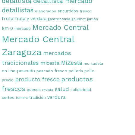
detallista
detallista mercado
detallistas
encurtidos
elaborados
fresco
fruta
fruta y verdura
gastronomía
jamón
gourmet
Mercado Central
km 0
mercado
Mercado Central
Zaragoza
mercados
tradicionales
MiZesta
micesta
mortadela
on line
pescado
pescado fresco
pollo
pollería
productos
producto fresco
precio
frescos
salud
quesos
solidaridad
revista
verdura
sorteo
tradición
ternera