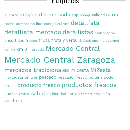
Etiquetas
amigos del mercado
carne
app
calidad
al corte
borraja
detallista
compra on line
conejo
cultura
cocina
detallista mercado
detallistas
elaborados
fruta
fruta y verdura
encurtidos
fresco
gastronomía
gourmet
Mercado Central
km 0
mercado
jamón
Mercado Central Zaragoza
mercados tradicionales
MiZesta
micesta
on line
pescado
pescado fresco
pollo
mortadela
pollería
productos frescos
producto fresco
precio
salud
quesos
solidaridad
sorteo
tradición
revista
ternera
verdura