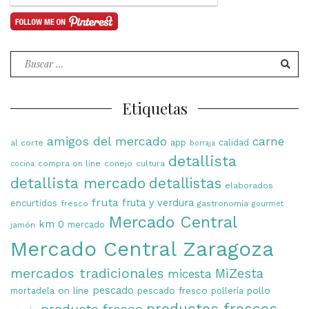
Buscar
por:
Etiquetas
amigos del mercado
carne
app
calidad
al corte
borraja
detallista
compra on line
conejo
cultura
cocina
detallista mercado
detallistas
elaborados
fruta
fruta y verdura
encurtidos
fresco
gastronomía
gourmet
Mercado Central
km 0
mercado
jamón
Mercado Central Zaragoza
mercados tradicionales
MiZesta
micesta
on line
pescado
pescado fresco
pollo
mortadela
pollería
productos frescos