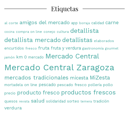
Etiquetas
amigos del mercado
carne
app
calidad
al corte
borraja
detallista
compra on line
conejo
cultura
cocina
detallista mercado
detallistas
elaborados
fruta
fruta y verdura
encurtidos
fresco
gastronomía
gourmet
Mercado Central
km 0
mercado
jamón
Mercado Central Zaragoza
mercados tradicionales
MiZesta
micesta
on line
pescado
pescado fresco
pollo
mortadela
pollería
productos frescos
producto fresco
precio
salud
quesos
solidaridad
sorteo
tradición
revista
ternera
verdura