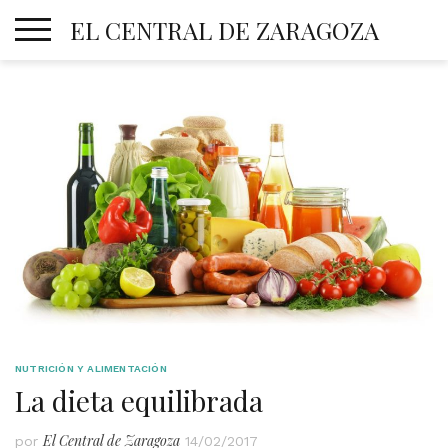
Skip
EL CENTRAL DE ZARAGOZA
to
content
NUTRICIÓN Y ALIMENTACIÓN
La dieta equilibrada
El Central de Zaragoza
por
14/02/2017