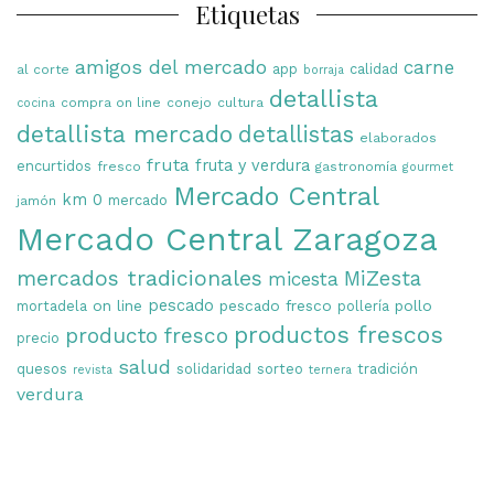
Etiquetas
amigos del mercado
carne
app
calidad
al corte
borraja
detallista
compra on line
conejo
cultura
cocina
detallista mercado
detallistas
elaborados
fruta
fruta y verdura
encurtidos
fresco
gastronomía
gourmet
Mercado Central
km 0
mercado
jamón
Mercado Central Zaragoza
mercados tradicionales
MiZesta
micesta
on line
pescado
pescado fresco
pollo
mortadela
pollería
productos frescos
producto fresco
precio
salud
quesos
solidaridad
sorteo
tradición
revista
ternera
verdura