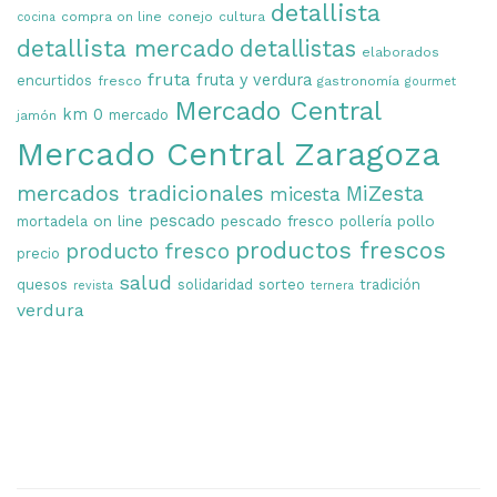
detallista
compra on line
conejo
cultura
cocina
detallista mercado
detallistas
elaborados
fruta
fruta y verdura
encurtidos
fresco
gastronomía
gourmet
Mercado Central
km 0
mercado
jamón
Mercado Central Zaragoza
mercados tradicionales
MiZesta
micesta
on line
pescado
pescado fresco
pollo
mortadela
pollería
productos frescos
producto fresco
precio
salud
quesos
solidaridad
sorteo
tradición
revista
ternera
verdura