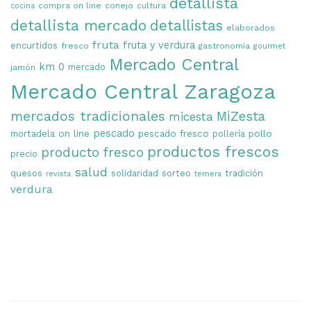
detallista
compra on line
conejo
cultura
cocina
detallista mercado
detallistas
elaborados
fruta
fruta y verdura
encurtidos
fresco
gastronomía
gourmet
Mercado Central
km 0
mercado
jamón
Mercado Central Zaragoza
mercados tradicionales
MiZesta
micesta
on line
pescado
pescado fresco
pollo
mortadela
pollería
productos frescos
producto fresco
precio
salud
quesos
solidaridad
sorteo
tradición
revista
ternera
verdura