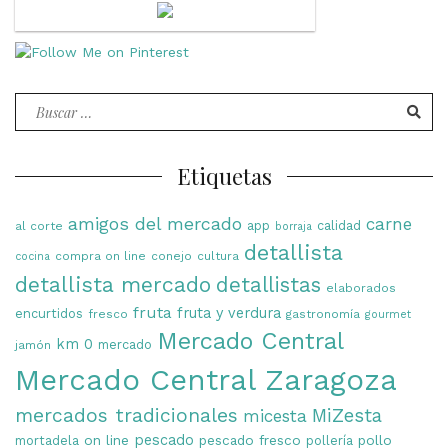
Buscar
por:
Etiquetas
amigos del mercado
carne
app
calidad
al corte
borraja
detallista
compra on line
conejo
cultura
cocina
detallista mercado
detallistas
elaborados
fruta
fruta y verdura
encurtidos
fresco
gastronomía
gourmet
Mercado Central
km 0
mercado
jamón
Mercado Central Zaragoza
mercados tradicionales
MiZesta
micesta
on line
pescado
pescado fresco
pollo
mortadela
pollería