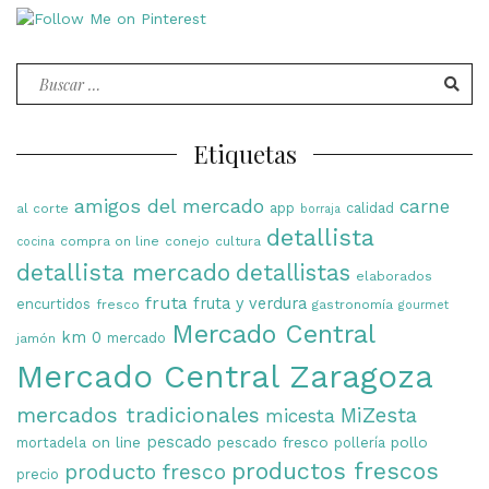
Buscar
por:
Etiquetas
amigos del mercado
carne
app
calidad
al corte
borraja
detallista
compra on line
conejo
cultura
cocina
detallista mercado
detallistas
elaborados
fruta
fruta y verdura
encurtidos
fresco
gastronomía
gourmet
Mercado Central
km 0
mercado
jamón
Mercado Central Zaragoza
mercados tradicionales
MiZesta
micesta
on line
pescado
pescado fresco
pollo
mortadela
pollería
productos frescos
producto fresco
precio