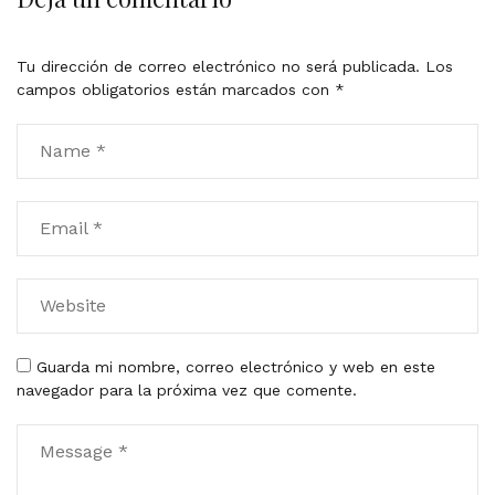
t
o
Tu dirección de correo electrónico no será publicada.
Los
c
campos obligatorios están marcados con
*
o
m
m
e
n
t
Guarda mi nombre, correo electrónico y web en este
navegador para la próxima vez que comente.