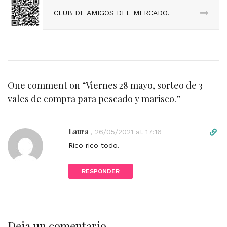
CLUB DE AMIGOS DEL MERCADO.
One comment on “
Viernes 28 mayo, sorteo de 3
vales de compra para pescado y marisco.
”
Laura
D
,
26/05/2021 at 17:16
i
Rico rico todo.
r
e
RESPONDER
c
t
l
i
n
Deja un comentario
k