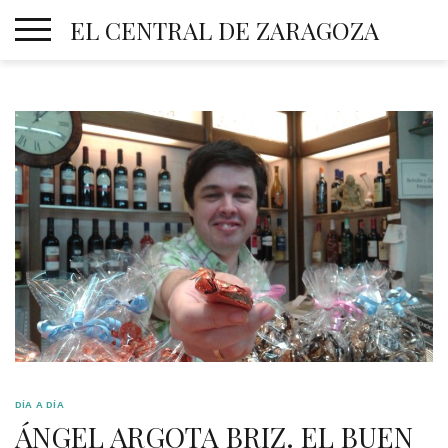
Skip
EL CENTRAL DE ZARAGOZA
to
content
DÍA A DÍA
ÁNGEL ARGOTA BRIZ. EL BUEN