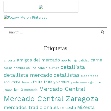
Buscar
por:
Etiquetas
amigos del mercado
carne
app
calidad
al corte
borraja
detallista
compra on line
conejo
cultura
cocina
detallista mercado
detallistas
elaborados
fruta
fruta y verdura
encurtidos
fresco
gastronomía
gourmet
Mercado Central
km 0
mercado
jamón
Mercado Central Zaragoza
mercados tradicionales
MiZesta
micesta