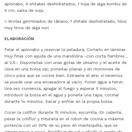
apionabo, 4 shitakes deshidratados, 1 hoja de alga kombu de
4 cm, salsa de soja.
> Brotes germinados de rábano, 1 shitake deshidratado, hilos
muy tinos de alga nori
ELABORACIÓN
Pelar el apionabo y reservar la peladura; Cortarlo en láminas
muy finas con ayuda de una mandolina -con corta fiambres ,
al 2,5-. Disponerlas con unas gotas de sésamo y el aceite de
oliva en una bolsa zip; ponerlas planas y en montones de
cinco para que se cocine bien. Extraerle el aire; si tenemos
se puede usar una envasadora al vacío. Poner agua a hervir.
Una vez comienza, apagar el fuego y esperar 5 minutos,
introducir la bolsa en el agua y ponerle una tapa, cocinar
durante 1o minutos. Sacar y enfriar en la propia bolsa.
Cocer la coliflor durante 15 minutos, escurrirla. En caliente,
pesar la coliflor y triturarla en el robot de cocina a máxima
potencia con un 30% de su peso en mantequilla, que se
agrega poco a poco. Rectificar de sal y añadir el aceite de