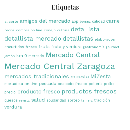
Etiquetas
amigos del mercado
carne
app
calidad
al corte
borraja
detallista
compra on line
conejo
cultura
cocina
detallista mercado
detallistas
elaborados
fruta
fruta y verdura
encurtidos
fresco
gastronomía
gourmet
Mercado Central
km 0
mercado
jamón
Mercado Central Zaragoza
mercados tradicionales
MiZesta
micesta
on line
pescado
pescado fresco
pollo
mortadela
pollería
productos frescos
producto fresco
precio
salud
quesos
solidaridad
sorteo
tradición
revista
ternera
verdura