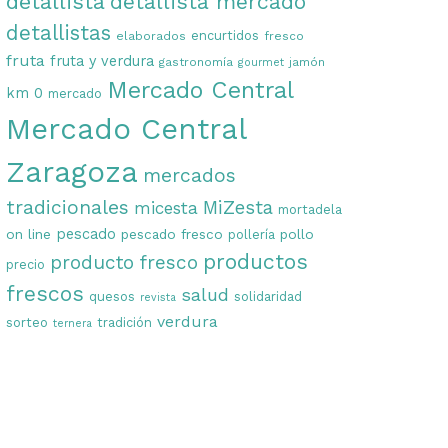
detallista
detallista mercado
detallistas
encurtidos
elaborados
fresco
fruta
fruta y verdura
gastronomía
jamón
gourmet
Mercado Central
km 0
mercado
Mercado Central
Zaragoza
mercados
tradicionales
MiZesta
micesta
mortadela
on line
pescado
pescado fresco
pollo
pollería
productos
producto fresco
precio
frescos
salud
quesos
solidaridad
revista
verdura
sorteo
tradición
ternera