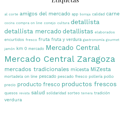
amigos del mercado
carne
app
calidad
al corte
borraja
detallista
compra on line
conejo
cultura
cocina
detallista mercado
detallistas
elaborados
fruta
fruta y verdura
encurtidos
fresco
gastronomía
gourmet
Mercado Central
km 0
mercado
jamón
Mercado Central Zaragoza
mercados tradicionales
MiZesta
micesta
on line
pescado
pescado fresco
pollo
mortadela
pollería
productos frescos
producto fresco
precio
salud
quesos
solidaridad
sorteo
tradición
revista
ternera
verdura