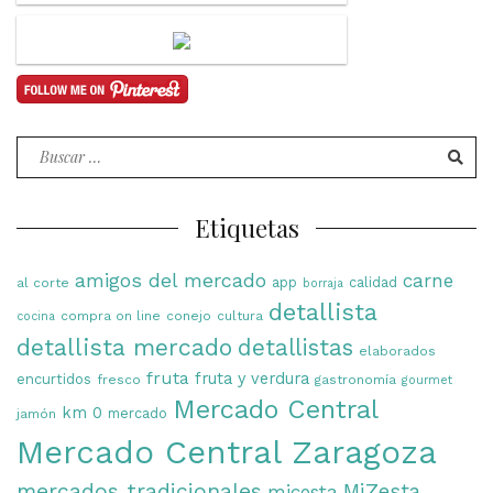
Buscar
por:
Etiquetas
amigos del mercado
carne
app
calidad
al corte
borraja
detallista
compra on line
conejo
cultura
cocina
detallista mercado
detallistas
elaborados
fruta
fruta y verdura
encurtidos
fresco
gastronomía
gourmet
Mercado Central
km 0
mercado
jamón
Mercado Central Zaragoza
mercados tradicionales
MiZesta
micesta