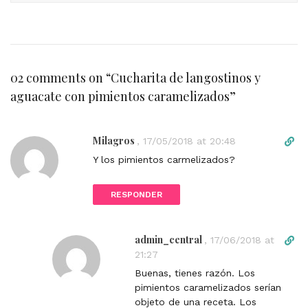
02 comments on “
Cucharita de langostinos y
aguacate con pimientos caramelizados
”
Milagros
D
,
17/05/2018 at 20:48
i
Y los pimientos carmelizados?
r
e
RESPONDER
c
t
l
admin_central
D
,
17/06/2018 at
i
i
21:27
n
r
k
Buenas, tienes razón. Los
e
t
pimientos caramelizados serían
c
o
objeto de una receta. Los