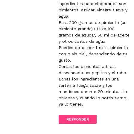
t
c
ingredientes para elaborarlos son
l
o
pimientos, azúcar, vinagre suave y
i
m
agua.
n
m
Para 200 gramos de pimiento (un
k
e
pimiento grande) utiliza 100
t
n
gramos de azúcar, 50 ml de aceite
o
t
y otros tantos de agua.
c
Puedes optar por freír el pimiento
o
con o sin piel, dependiendo de tu
m
gusto.
m
Cortas los pimientos a tiras,
e
desechando las pepitas y el rabo.
n
Echas los ingredientes en una
t
sartén a fuego suave y los
mantienes durante 20 minutos. Lo
pruebas y cuando lo notes tierno,
ya lo tienes.
RESPONDER