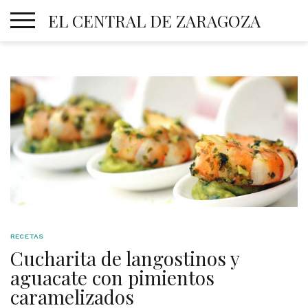
Skip
EL CENTRAL DE ZARAGOZA
to
content
RECETAS
Cucharita de langostinos y
aguacate con pimientos
caramelizados