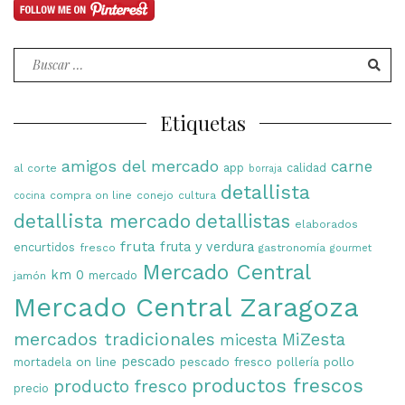
Buscar
por:
Etiquetas
amigos del mercado
carne
app
calidad
al corte
borraja
detallista
compra on line
conejo
cultura
cocina
detallista mercado
detallistas
elaborados
fruta
fruta y verdura
encurtidos
fresco
gastronomía
gourmet
Mercado Central
km 0
mercado
jamón
Mercado Central Zaragoza
mercados tradicionales
MiZesta
micesta
on line
pescado
pescado fresco
pollo
mortadela
pollería
productos frescos
producto fresco
precio