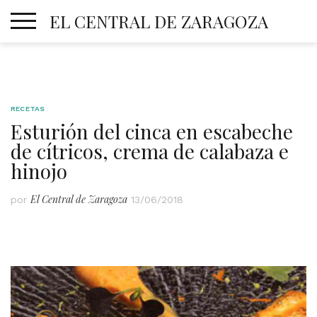
Skip
EL CENTRAL DE ZARAGOZA
to
content
RECETAS
Esturión del cinca en escabeche
de cítricos, crema de calabaza e
hinojo
El Central de Zaragoza
por
13/06/2018