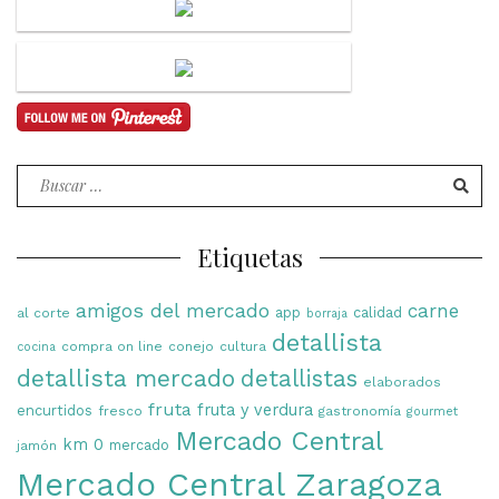
Buscar
por:
Etiquetas
amigos del mercado
carne
app
calidad
al corte
borraja
detallista
compra on line
conejo
cultura
cocina
detallista mercado
detallistas
elaborados
fruta
fruta y verdura
encurtidos
fresco
gastronomía
gourmet
Mercado Central
km 0
mercado
jamón
Mercado Central Zaragoza