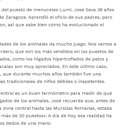
el del puesto de menuceles Lumi. José lleva 38 años
e Zaragoza. Aprendió el oficio de sus padres, pero
ron, así que sabe bien cómo ha evolucionado el
oridades de los animales da mucho juego. Nos vamos a
cordero, que son los más vendidos en los puestos de
dos, como los hígados hipertrofiados de patos y
bacalao son muy apreciados. En este último caso,
él, que durante muchos años también fue una
as tradicionales de niños débiles o inapetentes.
 Central es un buen termómetro para medir de qué
gados de los animales. José recuerda que, antes de
la zona central hasta las Murallas Romanas, estaba
más de 20 puestos». A día de hoy, esa realidad ha
los dedos de una mano.