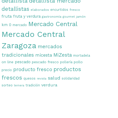
detallista
detallista mercado
detallistas
encurtidos
elaborados
fresco
fruta
fruta y verdura
gastronomía
jamón
gourmet
Mercado Central
km 0
mercado
Mercado Central
Zaragoza
mercados
tradicionales
MiZesta
micesta
mortadela
on line
pescado
pescado fresco
pollo
pollería
productos
producto fresco
precio
frescos
salud
quesos
solidaridad
revista
verdura
sorteo
tradición
ternera