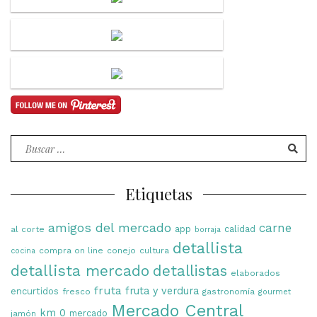
Buscar
por:
Etiquetas
amigos del mercado
carne
app
calidad
al corte
borraja
detallista
compra on line
conejo
cultura
cocina
detallista mercado
detallistas
elaborados
fruta
fruta y verdura
encurtidos
fresco
gastronomía
gourmet
Mercado Central
km 0
mercado
jamón