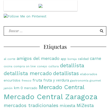
Buscar
por:
Etiquetas
amigos del mercado
carne
app
calidad
al corte
borraja
detallista
compra on line
conejo
cultura
cocina
detallista mercado
detallistas
elaborados
fruta
fruta y verdura
encurtidos
fresco
gastronomía
gourmet
Mercado Central
km 0
mercado
jamón
Mercado Central Zaragoza
mercados tradicionales
MiZesta
micesta